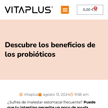
0
0,00
€
Descubre los beneficios de
los probióticos
Vitaplus
agosto 13, 2024
9:58 am
¿Sufres de malestar estomacal frecuente?
Puede
que tu intestino necesite un poco de ayuda.