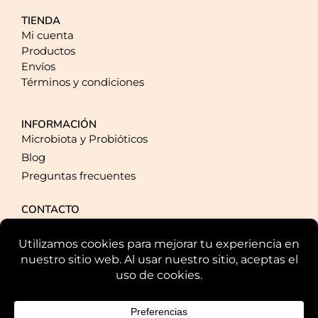
TIENDA
Mi cuenta
Productos
Envíos
Términos y condiciones
INFORMACIÓN
Microbiota y Probióticos
Blog
Preguntas frecuentes
CONTACTO
+34 924 20 40 93
pqpresponde@plusquampharma.com
Parque Científico y Tecnológico de Extremadura Av. de la
Investigación, s/n., 06006, Badajoz