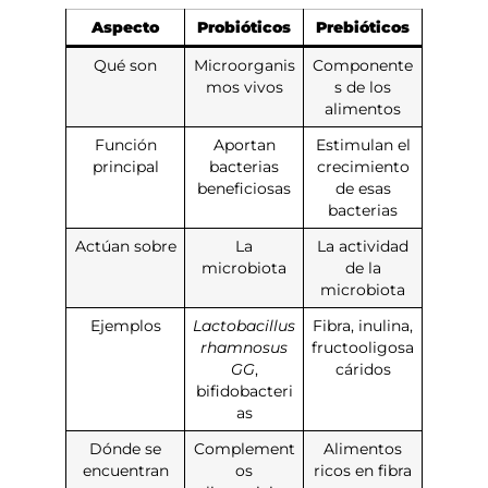
Aspecto
Probióticos
Prebióticos
Qué son
Microorganis
Componente
mos vivos
s de los
alimentos
Función
Aportan
Estimulan el
principal
bacterias
crecimiento
beneficiosas
de esas
bacterias
Actúan sobre
La
La actividad
microbiota
de la
microbiota
Ejemplos
Lactobacillus
Fibra, inulina,
rhamnosus
fructooligosa
GG
,
cáridos
bifidobacteri
as
Dónde se
Complement
Alimentos
encuentran
os
ricos en fibra