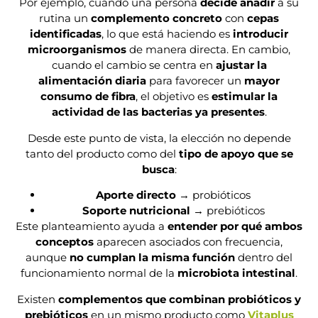
Por ejemplo, cuando una persona
decide añadir
a su
rutina un
complemento concreto
con
cepas
identificadas
, lo que está haciendo es
introducir
microorganismos
de manera directa. En cambio,
cuando el cambio se centra en
ajustar la
alimentación diaria
para favorecer un
mayor
consumo de fibra
, el objetivo es
estimular la
actividad de las bacterias ya presentes
.
Desde este punto de vista, la elección no depende
tanto del producto como del
tipo de apoyo que se
busca
:
Aporte directo
→ probióticos
Soporte nutricional
→ prebióticos
Este planteamiento ayuda a
entender por qué ambos
conceptos
aparecen asociados con frecuencia,
aunque
no cumplan la misma función
dentro del
funcionamiento normal de la
microbiota intestinal
.
Existen
complementos que combinan probióticos y
prebióticos
en un mismo producto como
Vitaplus