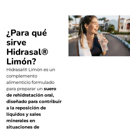
¿Para qué
sirve
Hidrasal®
Limón?
Hidrasal® Limón es un
complemento
alimenticio formulado
para preparar un
suero
de rehidratación oral,
diseñado para contribuir
a la reposición de
líquidos y sales
minerales en
situaciones de