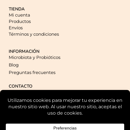
TIENDA
Mi cuenta
Productos
Envíos
Términos y condiciones
INFORMACIÓN
Microbiota y Probióticos
Blog
Preguntas frecuentes
CONTACTO
+34 924 20 40 93
pqpresponde@plusquampharma.com
Parque Científico y Tecnológico de Extremadura Av. de la
Investigación, s/n., 06006, Badajoz